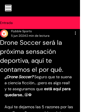
Entrada
Flybble Sports
5 jun 2024
2 min de lectura
Drone Soccer será la
próxima sensación
deportiva, aquí te
contamos el por qué.
¿Drone Soccer?
Seguro que te suena 
a ciencia ficción... ¡pero es algo real! 
y te aseguramos que 
está aquí para 
quedarse.
..🤩⚽️
Aquí te dejamos las 5 razones por las 